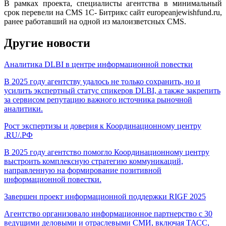
В рамках проекта, специалисты агентства в минимальный
срок перевели на CMS 1С- Битрикс сайт europeanjewishfund.ru,
ранее работавший на одной из малоизветсных CMS.
Другие новости
Аналитика DLBI в центре информационной повестки
В 2025 году агентству удалось не только сохранить, но и
усилить экспертный статус спикеров DLBI, а также закрепить
за сервисом репутацию важного источника рыночной
аналитики.
Рост экспертизы и доверия к Координационному центру
.RU/.РФ
В 2025 году агентство помогло Координационному центру
выстроить комплексную стратегию коммуникаций,
направленную на формирование позитивной
информационной повестки.
Завершен проект информационной поддержки RIGF 2025
Aгентство организовало информационное партнерство с 30
ведущими деловыми и отраслевыми СМИ, включая ТАСС,