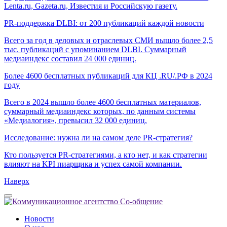
Lenta.ru, Gazeta.ru, Известия и Российскую газету.
PR-поддержка DLBI: от 200 публикаций каждой новости
Всего за год в деловых и отраслевых СМИ вышло более 2,5
тыс. публикаций с упоминанием DLBI. Суммарный
медиаиндекс составил 24 000 единиц.
Более 4600 бесплатных публикаций для КЦ .RU/.РФ в 2024
году
Всего в 2024 вышло более 4600 бесплатных материалов,
суммарный медиаиндекс которых, по данным системы
«Медиалогия», превысил 32 000 единиц.
Исследование: нужна ли на самом деле PR-стратегия?
Кто пользуется PR-стратегиями, а кто нет, и как стратегии
влияют на KPI пиарщика и успех самой компании.
Наверх
Новости