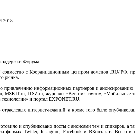
M 2018
-поддержки Форума
овместно с Координационным центром доменов .RU/.РФ, прош
го рынка.
 по привлечению информационных партнеров и анонсированию ф
u, MSKIT.ru, ITSZ.ru, журналы «Вестник связи», «Мобильные т
 технологии» и портал EXPONET.RU.
траслевых интернет-изданий, а кроме того было опубликован
товило и опубликовано посты с анонсами тем и спикеров, а та
атформах Twitter, Instagram, Facebook и ВКонтакте. Всего