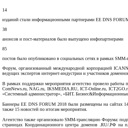
14
изданий стали информационными партнерами EE DNS FORU
38
анонсов и пост-материалов было выпущено инфопартнерами
85
постов было опубликовано в социальных сетях в рамках SMM
Форум, организованный международной корпорацией ICANN с
ведущих экспертов интернет-индустрии и участников доменно
В рамках поддержки мероприятия агентство провело работы
ComNews.ru, NAG.ru, IKSMEDIA.RU, ICT-Online.ru, ICT2GO.r
«Системный администратор», «БИТ. Бизнес&Информационные
Баннеры EE DNS FORUM 2018 были размещены на сайтах 14 о
также 15 новостей по итогам мероприятия.
Агентство также организовало SMM-трансляцию Форума: подго
страницах Координационного центра доменов .RU/.РФ на пл