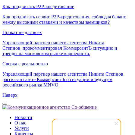
Как продвигать P2P-кредитование
Как продвигать сервис P2P-кредитования, соблюдая баланс
между высокими ставками и качеством заемщиков?
Прокат не для всех
Управляющий партнер нашего агентства Никита
Степнов прокомментировал КоммерсантЪ ситуацию и
тренды на московском рынке каршеринга.
Сверка с реальностью
Управляющий партнер нашего агентства Никита Степнов
рассказал газете КоммерсантЪ о ситуации и будущем
российского рынка MNVO.
Наверх
Новости
О нас
Услуги
Клиенты