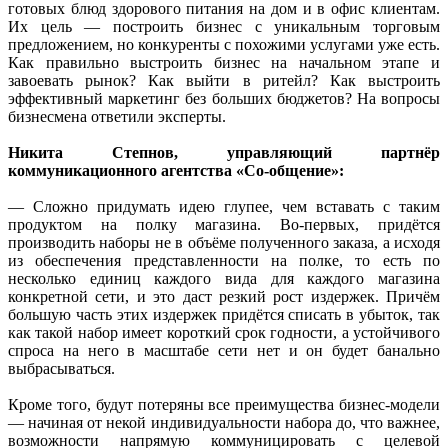
готовых блюд здорового питания на дом и в офис клиентам.
Их цель — построить бизнес с уникальным торговым
предложением, но конкуренты с похожими услугами уже есть.
Как правильно выстроить бизнес на начальном этапе и
завоевать рынок? Как выйти в ритейл? Как выстроить
эффективный маркетинг без больших бюджетов? На вопросы
бизнесмена ответили эксперты.
Никита Степнов, управляющий партнёр
коммуникационного агентства «Со-общение»:
— Сложно придумать идею глупее, чем вставать с таким
продуктом на полку магазина. Во-первых, придётся
производить наборы не в объёме полученного заказа, а исходя
из обеспечения представленности на полке, то есть по
несколько единиц каждого вида для каждого магазина
конкретной сети, и это даст резкий рост издержек. Причём
большую часть этих издержек придётся списать в убыток, так
как такой набор имеет короткий срок годности, а устойчивого
спроса на него в масштабе сети нет и он будет банально
выбрасываться.
Кроме того, будут потеряны все преимущества бизнес-модели
— начиная от некой индивидуальности набора до, что важнее,
возможности напрямую коммуницировать с целевой