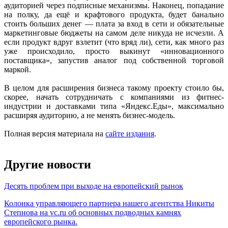
аудиторией через подписные механизмы. Наконец, попадание
на полку, да ещё и крафтового продукта, будет банально
стоить больших денег — плата за вход в сети и обязательные
маркетинговые бюджеты на самом деле никуда не исчезли. А
если продукт вдруг взлетит (что вряд ли), сети, как много раз
уже происходило, просто выкинут «инновационного
поставщика», запустив аналог под собственной торговой
маркой.
В целом для расширения бизнеса такому проекту стоило бы,
скорее, начать сотрудничать с компаниями из фитнес-
индустрии и доставками типа «Яндекс.Еды», максимально
расширяя аудиторию, а не менять бизнес-модель.
Полная версия материала на
сайте издания
.
Другие новости
Десять проблем при выходе на европейский рынок
Колонка управляющего партнера нашего агентства Никиты
Степнова на vc.ru об основных подводных камнях
европейского рынка.