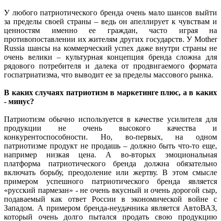
У любого патриотического бренда очень мало шансов выйти
за пределы своей страны – ведь он апеллирует к чувствам и
ценностям именно ее граждан, часто играя на
противопоставлении их жителям других государств. У Mother
Russia шансы на коммерческий успех даже внутри страны не
очень велики – культурная концепция бренда сложна для
рядового потребителя и далека от продвигаемого формата
госпатриатизма, что выводит ее за пределы массового рынка.
В каких случаях патриотизм в маркетинге плюс, а в каких
- минус?
Патриотизм обычно используется в качестве усилителя для
продукции не очень высокого качества и
конкурентоспособности. Но, во-первых, на одном
патриотизме продукт не продашь – должно быть что-то еще,
например низкая цена. А во-вторых эмоциональная
платформа патриотического бренда должна обязательно
включать борьбу, преодоление или жертву. В этом смысле
примером успешного патриотического бренда является
«русский пармезан» - не очень вкусный и очень дорогой сыр,
подаваемый как ответ России в экономической войне с
Западом. А примером бренда-неудачника является АвтоВАЗ,
который очень долго пытался продать свою продукцию