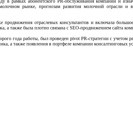
5 году в рамках абонентского PR-обслуживания компании и из
молочном рынке, прогнозам развития молочной отрасли и 
ике продвижения отраслевых консультантов и включала больш
ка, а также была плотно связана с SEO-продвижением сайта ком
второго года работы, был проведен pivot PR-стратегии с учетом
рынка, а также появления в портфеле компании консалтинговых 