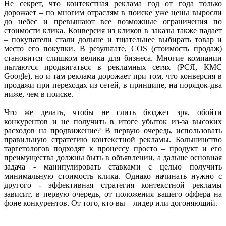
Не секрет, что контекстная реклама год от года только
дорожает – по многим отраслям в поиске уже цены выросли
до небес и превышают все возможные ограничения по
стоимости клика. Конверсия из кликов в заказы также падает
– покупатели стали дольше и тщательнее выбирать товар и
место его покупки. В результате, COS (стоимость продаж)
становится слишком велика для бизнеса. Многие компании
пытаются продвигаться в рекламных сетях (РСЯ, КМС
Google), но и там реклама дорожает при том, что конверсия в
продажи при переходах из сетей, в принципе, на порядок-два
ниже, чем в поиске.
Что же делать, чтобы не слить бюджет зря, обойти
конкурентов и не получить в итоге убыток из-за высоких
расходов на продвижение? В первую очередь, использовать
правильную стратегию контекстной рекламы. Большинство
таргетологов подходят к процессу просто – продукт и его
преимущества должны быть в объявлении, а дальше основная
задача - манипулировать ставками с целью получить
минимальную стоимость клика. Однако начинать нужно с
другого - эффективная стратегия контекстной рекламы
зависит, в первую очередь, от положения вашего оффера на
фоне конкурентов. От того, кто вы – лидер или догоняющий.